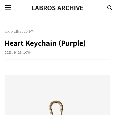
본문 바로가기
LABROS ARCHIVE
Shop all/2023 FW
Heart Keychain (Purple)
2023. 9. 27. 10:04